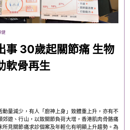
保健
事 30歲起關節痛 生物
助軟骨再生
活動量減少，有人「廚神上身」致體重上升，亦有不
頻郊遊、行山，以致關節負荷大增，香港肌肉骨骼痛
床所見關節痛求診個案及年輕化有明顯上升趨勢。為