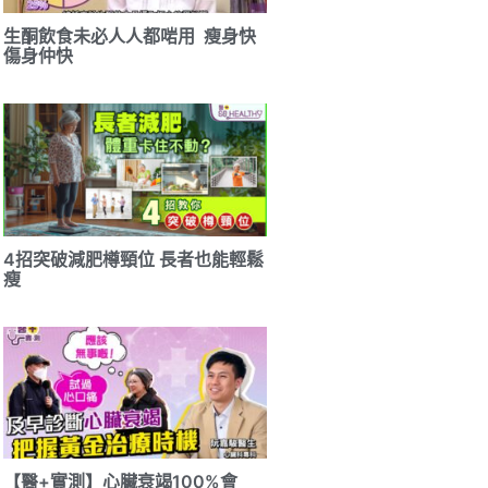
生酮飲食未必人人都啱用 瘦身快
傷身仲快
4招突破減肥樽頸位 長者也能輕鬆
瘦
【醫+實測】心臟衰竭100%會