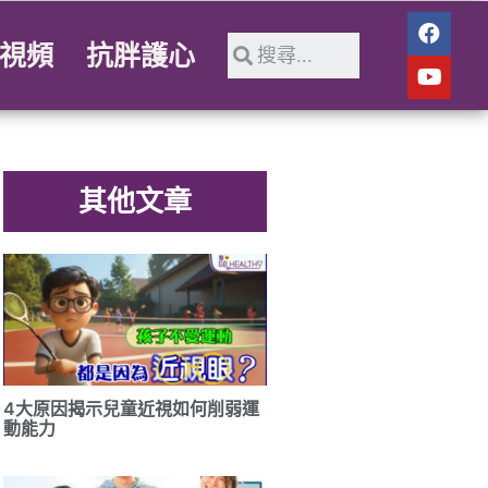
視頻
抗胖護心
其他文章
4大原因揭示兒童近視如何削弱運
動能力