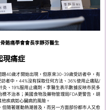
肉骨骼痛學會會長李靜芬醫生
起現痛症
題40歲才開始出現，但原來30-39歲受訪者中，有
訪者中，44%沒有採取任何方法、36%使用止痛貼/
/針灸、19%服用止痛劑，李醫生表示數據反映市民多
治標不治本；美國食物及藥物管理局FDA更警告，胡
其他疾病如心臟病的風險。
，但隨著運動熱潮普及，而另一方面部份都市人又愈