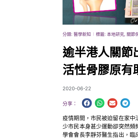
分類:
醫學新知
標籤:
本地研究
,
關節
逾半港人關節出
活性骨膠原有
2020-06-22
分享：
疫情期間，市民被迫留在家中
少市民本身甚少運動卻突然頻
學會會長李靜芬醫生指出，臨