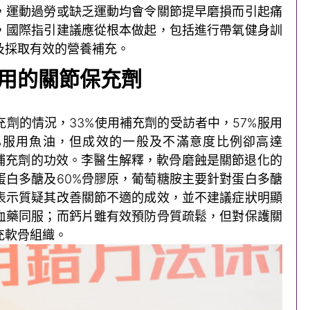
，運動過勞或缺乏運動均會令關節提早磨損而引起痛
，國際指引建議應從根本做起，包括進行帶氧健身訓
及採取有效的營養補充。
用的關節保充劑
劑的情況，33%使用補充劑的受訪者中，57%服用
8%服用魚油，但成效的一般及不滿意度比例卻高達
同補充劑的功效。李醫生解釋，軟骨磨蝕是關節退化的
蛋白多醣及60%骨膠原，葡萄糖胺主要針對蛋白多醣
表示質疑其改善關節不適的成效，並不建議症狀明顯
血藥同服；而鈣片雖有效預防骨質疏鬆，但對保護關
充軟骨組織。