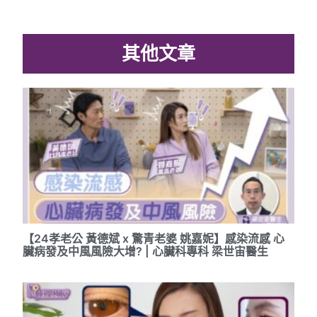
其他文章
【24孝老公 黃德斌 x 驚青老婆 姚嘉妮】感染流感 心
臟病發及中風風險大增? | 心臟科專科 梁世宙醫生