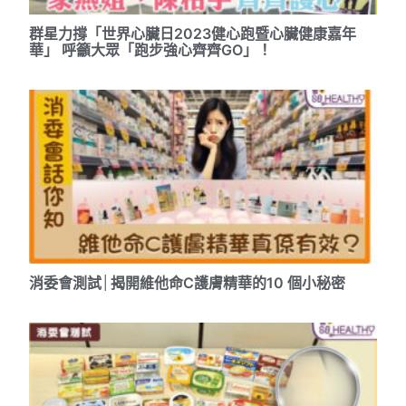
群星力撐「世界心臟日2023健心跑暨心臟健康嘉年
華」 呼籲大眾「跑步強心齊齊GO」！
消委會測試│揭開維他命C護膚精華的10 個小秘密