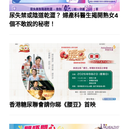
尿失禁或陰道乾澀？ 婦產科醫生揭開熟女4
個不敢說的秘密！
香港糖尿聯會請你睇《腰豆》首映