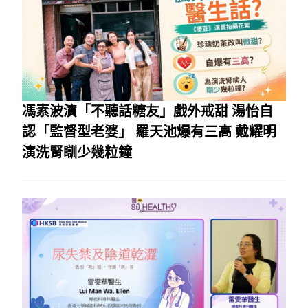
馮素波演「不聽話糖友」戲外戒甜 湯怡自
認「監督型老婆」 羅天池爆有三高 戴耀明
演洗腎瞓少幾粒鐘