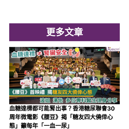
更多文章
血糖達標都可能腎出事？香港糖尿聯會30
周年微電影《腰豆》揭「糖友四大僥倖心
態」籲每年「一血一尿」