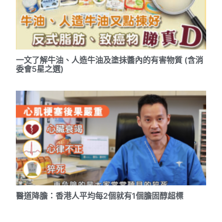
一文了解牛油、人造牛油及塗抺醬內的有害物質 (含消
委會5星之選)
醫道降膽：香港人平均每2個就有1個膽固醇超標