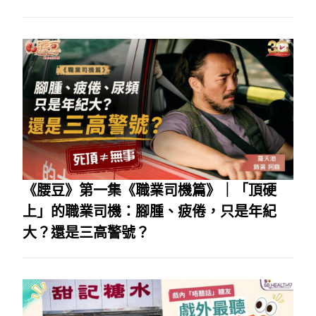
《腰豆》第一集《職業司機篇》｜「頂硬
上」的職業司機：腳腫、疲倦，只是年紀
大？還是三高警號？