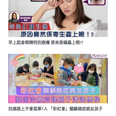
早上起身眼睛特別痕癢 原來是蟎蟲上眼!?
抗癌路上不會孤單1人 「彩虹會」關顧癌症病友孩子