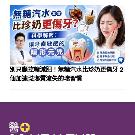
別只顧控糖減肥！無糖汽水比珍奶更傷牙 2
個加速琺瑯質流失的壞習慣