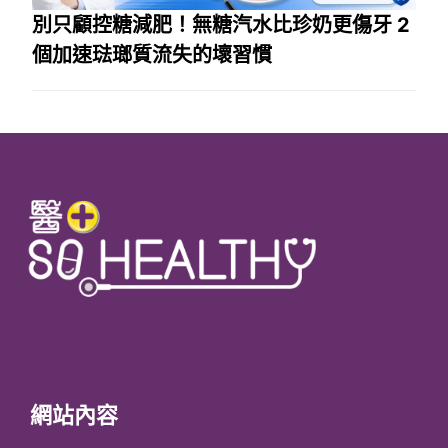
別只顧控糖減肥！無糖汽水比珍奶更傷牙 2
個加速琺瑯質流失的壞習慣
網站內容