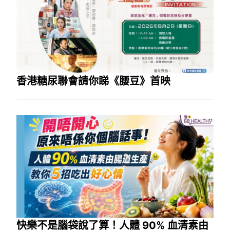
香港糖尿聯會請你睇《腰豆》首映
快樂不是腦袋說了算！人體 90% 血清素由