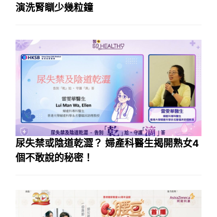
演洗腎瞓少幾粒鐘
尿失禁或陰道乾澀？ 婦產科醫生揭開熟女4
個不敢說的秘密！