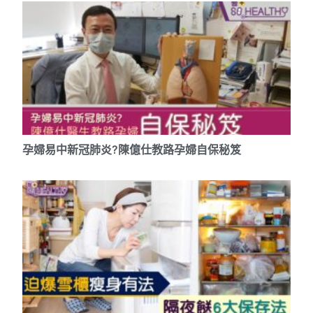
孕婦易中新冠肺炎?陳億仕教路孕婦自保秘笈