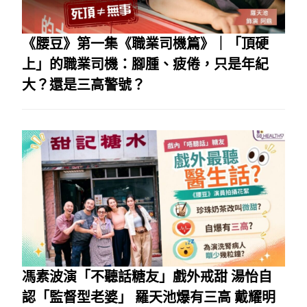
《腰豆》第一集《職業司機篇》｜「頂硬
上」的職業司機：腳腫、疲倦，只是年紀
大？還是三高警號？
馮素波演「不聽話糖友」戲外戒甜 湯怡自
認「監督型老婆」 羅天池爆有三高 戴耀明