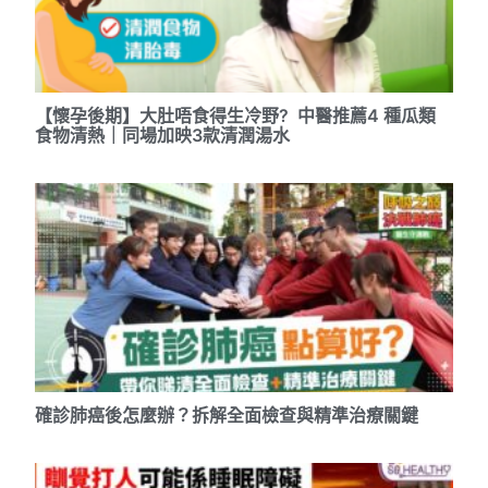
【懷孕後期】大肚唔食得生冷野? 中醫推薦4 種瓜類
食物清熱｜同場加映3款清潤湯水
確診肺癌後怎麼辦？拆解全面檢查與精準治療關鍵