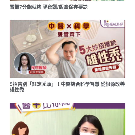
雪櫃7分飽就夠 隔夜餸/飯盒保存要訣
5招告別「註定禿頭」！中醫結合科學智慧 從根源改善
雄性禿