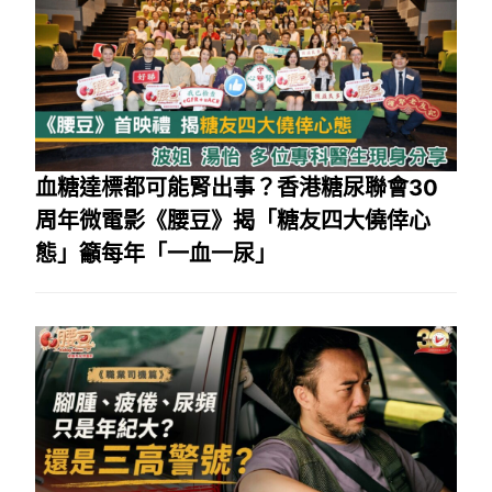
血糖達標都可能腎出事？香港糖尿聯會30
周年微電影《腰豆》揭「糖友四大僥倖心
態」籲每年「一血一尿」