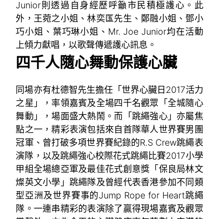
Junior則透過自身經歷呼籲市民積極護心。此
外，王菀之小姐、林奕匤先生、鄭融小姐、鄧小
巧小姐、葉巧琳小姐、Mr. Joe Junior均在活動
上傾力獻唱，以歌聲傳遞護心訊息。
四千人隨心舞動保護心臟
同場亦有杜德智先生擔任「世界心臟日2017活力
之星」，率領嘉賓及全場四千名觀眾「全城隨心
舞動」，場面盛大熱鬧。而「跳繩強心」亦屬焦
點之一，精彩表演包括來自首隊華人世界賽男團
冠軍、曾打破多項世界賽紀錄的R.S Crew跳繩表
演隊，以及跳繩強心校際花式跳繩比賽2017小學
甲組全場總亞軍及最佳花式創意獎「保良局林文
燦英文小學」跳繩隊及曾經代表香港參加不同類
型亞洲及世界賽事的Jump Rope for Heart跳繩
隊。一連串精彩的表演除了贏得現場嘉賓及觀眾