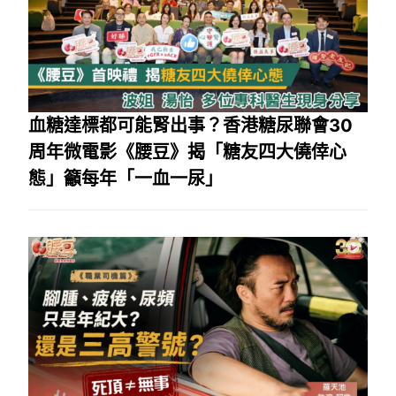
血糖達標都可能腎出事？香港糖尿聯會30
周年微電影《腰豆》揭「糖友四大僥倖心
態」籲每年「一血一尿」