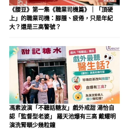
《腰豆》第一集《職業司機篇》｜「頂硬
上」的職業司機：腳腫、疲倦，只是年紀
大？還是三高警號？
馮素波演「不聽話糖友」戲外戒甜 湯怡自
認「監督型老婆」 羅天池爆有三高 戴耀明
演洗腎瞓少幾粒鐘