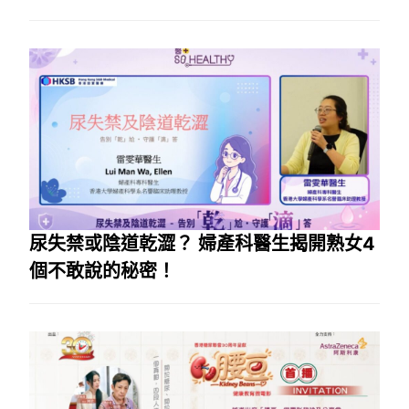
尿失禁或陰道乾澀？ 婦產科醫生揭開熟女4
個不敢說的秘密！