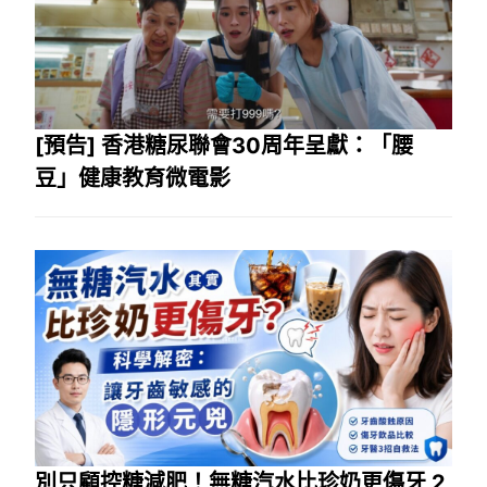
[預告] 香港糖尿聯會30周年呈獻：「腰
豆」健康教育微電影
別只顧控糖減肥！無糖汽水比珍奶更傷牙 2