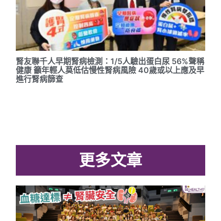
腎友聯千人早期腎病檢測：1/5人驗出蛋白尿 56%聲稱
健康 籲年輕人莫低估慢性腎病風險 40歲或以上應及早
進行腎病篩查
更多文章