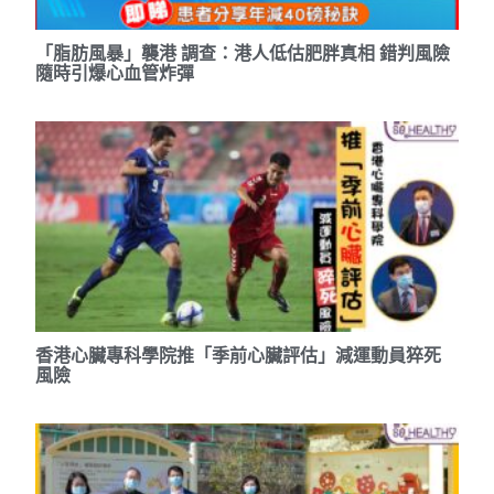
「脂肪風暴」襲港 調查：港人低估肥胖真相 錯判風險
隨時引爆心血管炸彈
香港心臟專科學院推「季前心臟評估」減運動員猝死
風險