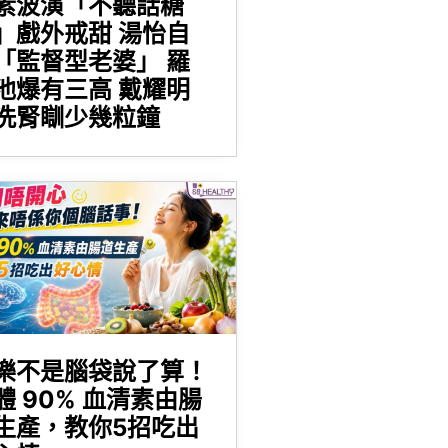
素波演「不聽話糖
」戲外戒甜 湯怡自
「監督型老婆」 羅
池爆有三高 戴耀明
洗腎瞓少幾粒鐘
樂不是腦袋說了算！
體 90% 血清素由腸
生產，教你5招吃出