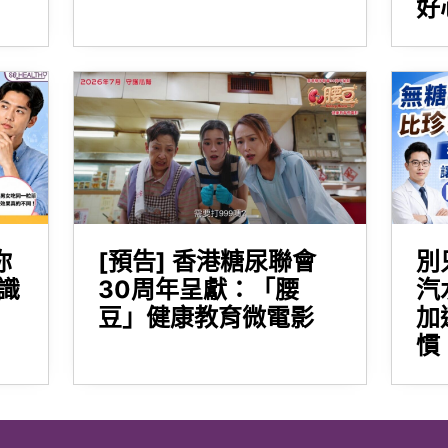
好
你
[預告] 香港糖尿聯會
別
識
30周年呈獻：「腰
汽
豆」健康教育微電影
加
慣