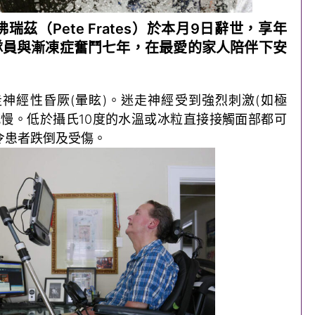
茲（Pete Frates）於本月9日辭世，享年
隊員與漸凍症奮鬥七年，在最愛的家人陪伴下安
神經性昏厥(暈眩)。迷走神經受到強烈刺激(如極
減慢。低於攝氏10度的水溫或冰粒直接接觸面部都可
令患者跌倒及受傷。