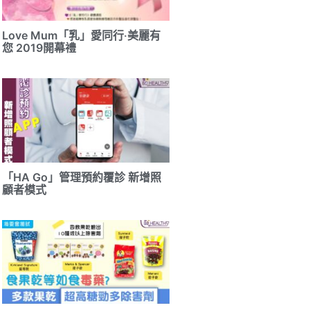
Love Mum「乳」愛同行‧美麗有
您 2019開幕禮
「HA Go」管理預約覆診 新增照
顧者模式