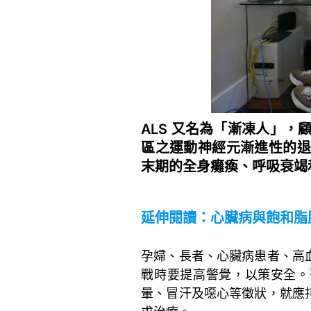
ALS 又名為「漸凍人」
區之運動神經元漸進性的退
末期的全身癱瘓、呼吸衰竭
~
延伸閱讀：
心臟病與飽和脂
~
孕婦、長者、心臟病患者、高
戰時要提高警覺，以策安全。
暈、冒汗及噁心等徵狀，就應