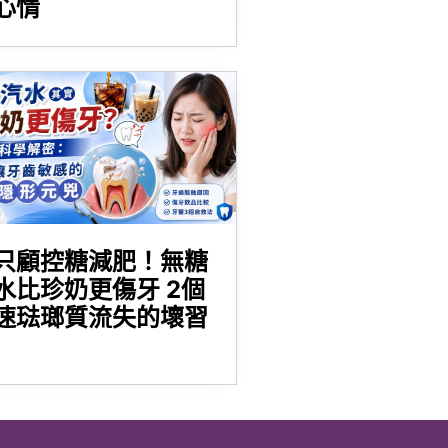
心情
只顧控糖減肥！無糖
水比珍奶更傷牙 2個
速琺瑯質流失的壞習