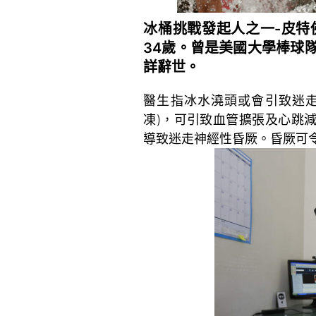
冰桶挑戰發起人之一-皮特佛瑞
34歲。曾是美國大學棒球
詳辭世。
醫生指冰水澆頭或會引致迷走
凍)，可引致血管擴張及心跳
導致迷走神經性昏厥。昏厥可