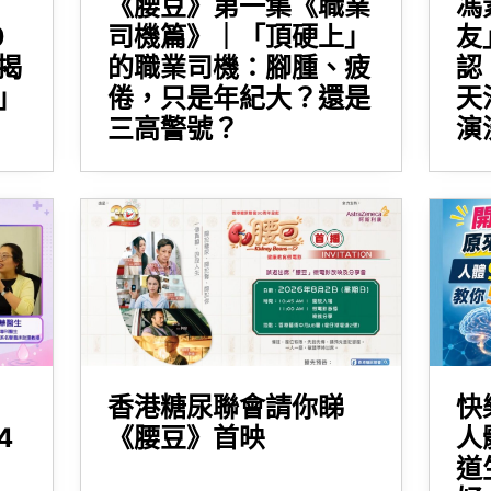
《腰豆》第一集《職業
馮
0
司機篇》｜「頂硬上」
友
揭
的職業司機：腳腫、疲
認
」
倦，只是年紀大？還是
天
三高警號？
演
香港糖尿聯會請你睇
快
4
《腰豆》首映
人
道