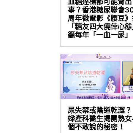
血糖達標都可能腎出
事？香港糖尿聯會3
周年微電影《腰豆》
「糖友四大僥倖心態
籲每年「一血一尿」
尿失禁或陰道乾澀？
婦產科醫生揭開熟女
個不敢說的秘密！