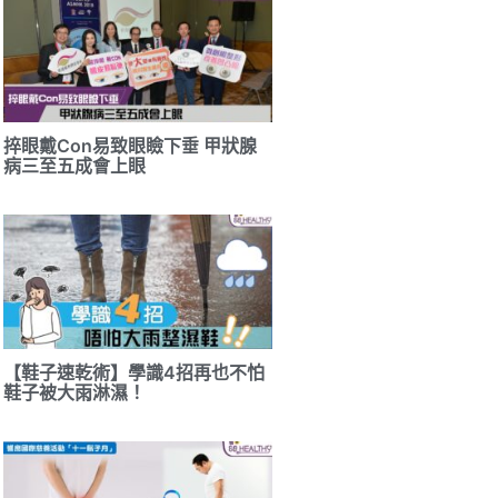
捽眼戴Con易致眼瞼下垂 甲狀腺
病三至五成會上眼
【鞋子速乾術】學識4招再也不怕
鞋子被大雨淋濕！