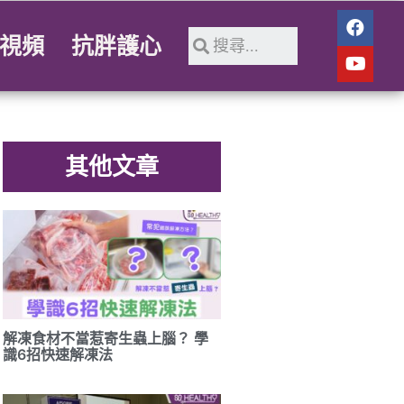
視頻
抗胖護心
其他文章
解凍食材不當惹寄生蟲上腦？ 學
識6招快速解凍法