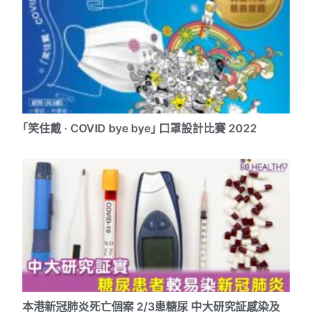
｢笑住戴 · COVID bye bye｣ 口罩設計比賽 2022
本港新冠肺炎死亡個案 2/3患糖尿 中大研究証感染及