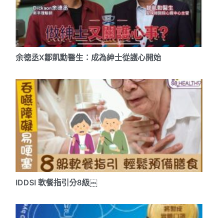
余德丞X鄒凱勳醫生：成為紳士從護心開始
IDDSI 軟餐指引分8級￼