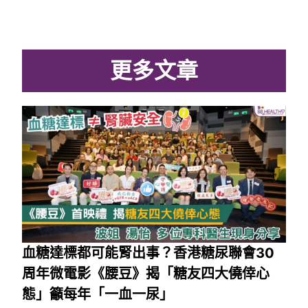
更多文章
血糖達標都可能腎出事？香港糖尿聯會30
周年微電影《腰豆》揭「糖友四大僥倖心
態」籲每年「一血一尿」