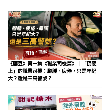
《腰豆》第一集《職業司機篇》｜「頂硬
上」的職業司機：腳腫、疲倦，只是年紀
大？還是三高警號？