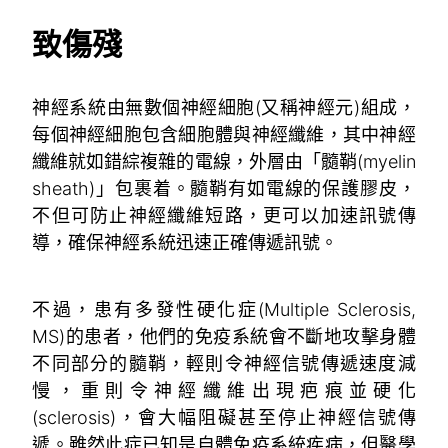
致傷殘
神經系統由無數個神經細胞(又稱神經元)組成，
每個神經細胞包含細胞體與神經纖維，其中神經
纖維就如錯綜複雜的電線，外層由「髓鞘(myelin
sheath)」包裹着。髓鞘有如電線的保護膠皮，
不但可防止神經纖維短路，更可以加速訊號傳
導，確保神經系統迅速正確傳遞訊號。
不過，患有多發性硬化症(Multiple Sclerosis,
MS)的患者，他們的免疫系統會不斷地攻擊身體
不同部分的髓鞘，輕則令神經信號傳遞速度減
慢，重則令神經纖維出現疤痕並硬化
(sclerosis)，會大幅阻礙甚至停止神經信號傳
遞。雖然此症已知是自體免疫系統疾病，但醫學