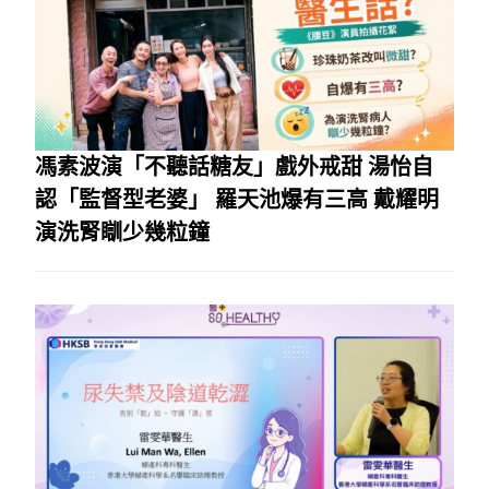
馮素波演「不聽話糖友」戲外戒甜 湯怡自
認「監督型老婆」 羅天池爆有三高 戴耀明
演洗腎瞓少幾粒鐘