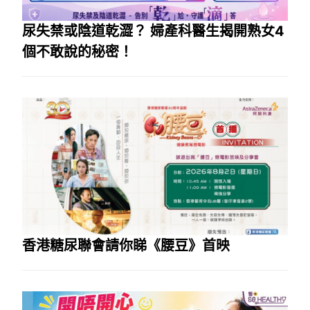
尿失禁或陰道乾澀？ 婦產科醫生揭開熟女4
個不敢說的秘密！
香港糖尿聯會請你睇《腰豆》首映