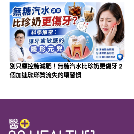
別只顧控糖減肥！無糖汽水比珍奶更傷牙 2
個加速琺瑯質流失的壞習慣