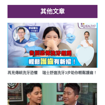
其他文章
再見傳統洗牙恐懼 瑞士舒適洗牙3步助你輕鬆護齒！