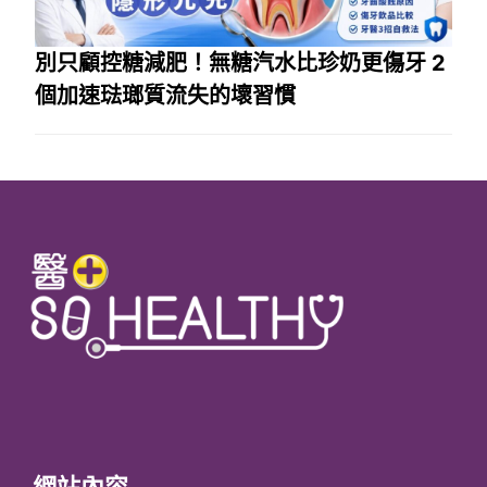
別只顧控糖減肥！無糖汽水比珍奶更傷牙 2
個加速琺瑯質流失的壞習慣
網站內容