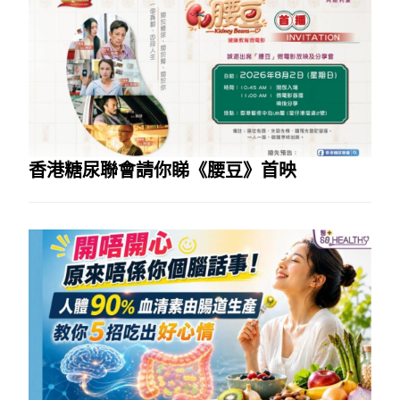
香港糖尿聯會請你睇《腰豆》首映