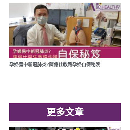
孕婦易中新冠肺炎?陳億仕教路孕婦自保秘笈
更多文章