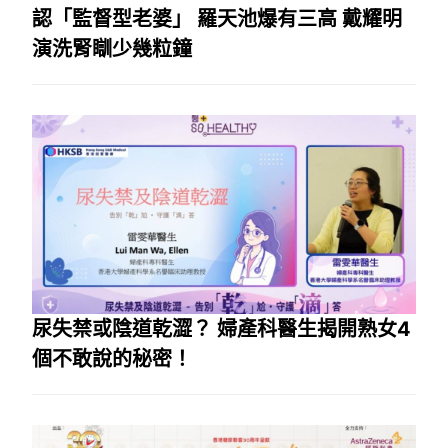
認「監督型老婆」 羅天池爆有三高 戴耀明
演洗腎瞓少幾粒鐘
尿失禁或陰道乾澀？ 婦產科醫生揭開熟女4
個不敢說的秘密！