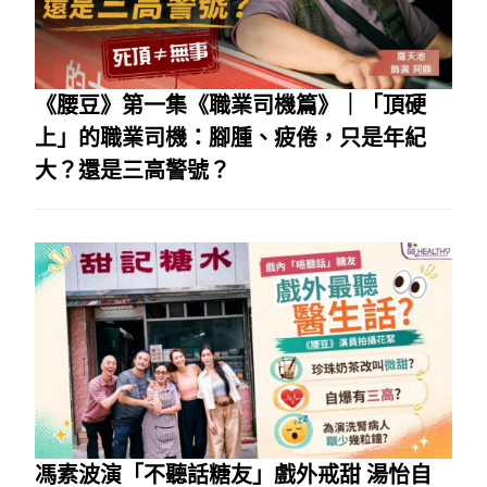
《腰豆》第一集《職業司機篇》｜「頂硬
上」的職業司機：腳腫、疲倦，只是年紀
大？還是三高警號？
馮素波演「不聽話糖友」戲外戒甜 湯怡自