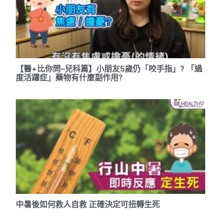
【醫+比你問–兒科篇】小朋友5歲仍「咬手指」? 「過
度活躍症」藥物有什麼副作用?
中暑後如何救人自救 正確決定可扭轉生死