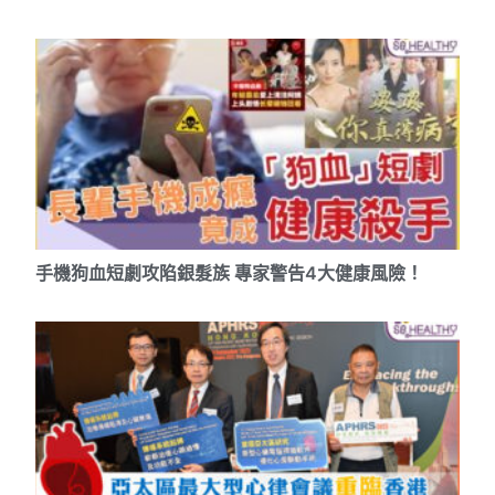
手機狗血短劇攻陷銀髮族 專家警告4大健康風險！