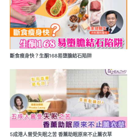
斷食瘦身快？生酮168易墮膽結石陷阱
5成港人曾受失眠之苦 香薰助眠原來不止薰衣草