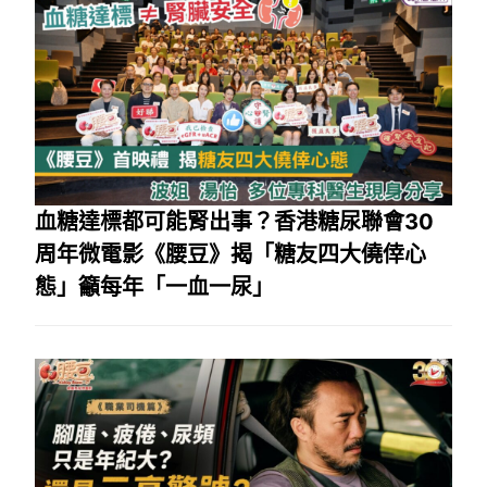
血糖達標都可能腎出事？香港糖尿聯會30
周年微電影《腰豆》揭「糖友四大僥倖心
態」籲每年「一血一尿」