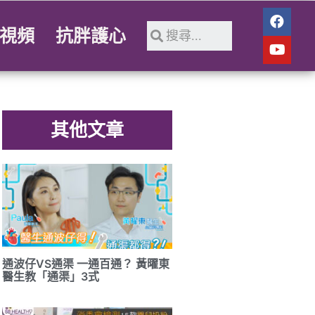
視頻
抗胖護心
其他文章
通波仔VS通渠 一通百通？ 黃曜東
醫生教「通渠」3式