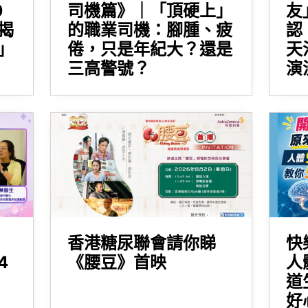
0
司機篇》｜「頂硬上」
友
揭
的職業司機：腳腫、疲
認
」
倦，只是年紀大？還是
天
三高警號？
演
香港糖尿聯會請你睇
快
4
《腰豆》首映
人
道
好