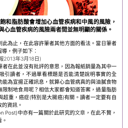
飽和脂肪酸會增加心血管疾病和中風的風險，
與心血管疾病的風險兩者間並無明顯的關係。
到此為止，在此容許筆者其他方面的看法。當日筆者
報導，例子如下︰
013年3月18日)
筆者在此並沒有批評的意思，因為報紙銷量為其中一
吸引讀者，不過單看標題是否能清楚說明事實的全
功能為宣揚正確訊息，就算心血管病真的與油膩食物
無限制地食用呢？相信大家都會知道答案，過量脂肪
與超重，癌症(特別是大腸癌)有關。讀者一定要有自
收的資訊。
gton Post)中亦有一篇關於此研究的
文章
，在此不贅，
看。