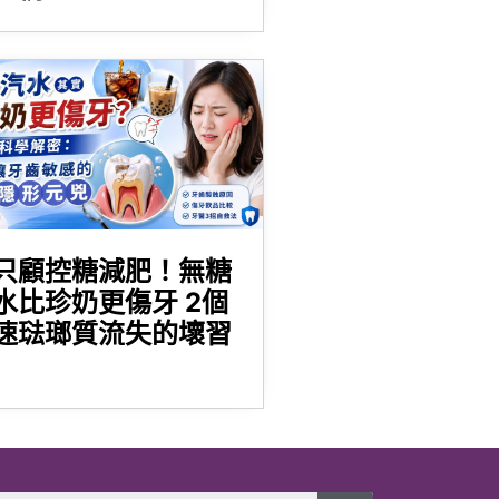
只顧控糖減肥！無糖
水比珍奶更傷牙 2個
速琺瑯質流失的壞習