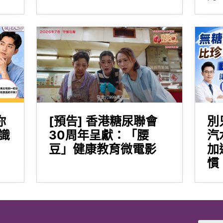
你
[預告] 香港糖尿聯會
別
識
30周年呈獻：「腰
汽
豆」健康教育微電影
加
慣