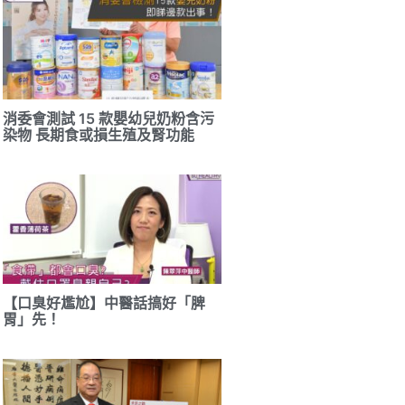
消委會測試 15 款嬰幼兒奶粉含污
染物 長期食或損生殖及腎功能
【口臭好尷尬】中醫話搞好「脾
胃」先！