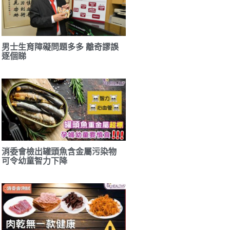
男士生育障礙問題多多 離奇謬誤
逐個睇
消委會檢出罐頭魚含金屬污染物
可令幼童智力下降