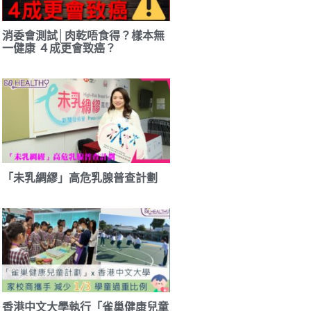
消委會測試│肉乾唔食得？樣本無
一健康 ４成更會致癌？
「未乳綢繆」高危乳腺普查計劃
香港中文大學執行「雀巢健康兒童