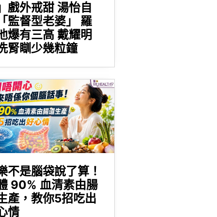
」戲外戒甜 湯怡自
「監督型老婆」 羅
池爆有三高 戴耀明
洗腎瞓少幾粒鐘
樂不是腦袋說了算！
體 90% 血清素由腸
生產，教你5招吃出
心情