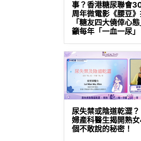
事？香港糖尿聯會3
周年微電影《腰豆》
「糖友四大僥倖心態
籲每年「一血一尿」
尿失禁或陰道乾澀？
婦產科醫生揭開熟女
個不敢說的秘密！