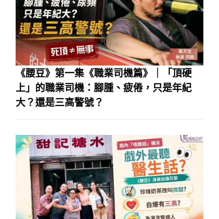
《腰豆》第一集《職業司機篇》｜「頂硬
上」的職業司機：腳腫、疲倦，只是年紀
大？還是三高警號？