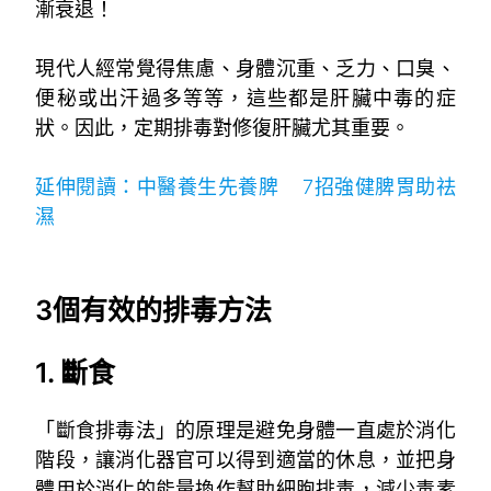
漸衰退！
。
現代人經常覺得焦慮、身體沉重、乏力、口臭、
便秘或出汗過多等等，這些都是肝臟中毒的症
狀。因此，定期排毒對修復肝臟尤其重要。
/
延伸閱讀：中醫養生先養脾 7招強健脾胃助祛
濕
。
，
3個有效的
排毒
方法
1. 斷食
「斷食排毒法」的原理是避免身體一直處於消化
階段，讓消化器官可以得到適當的休息，並把身
體用於消化的能量換作幫助細胞排毒，減少毒素