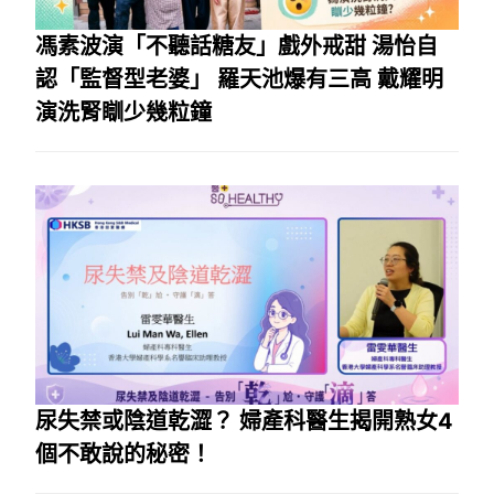
馮素波演「不聽話糖友」戲外戒甜 湯怡自
認「監督型老婆」 羅天池爆有三高 戴耀明
演洗腎瞓少幾粒鐘
尿失禁或陰道乾澀？ 婦產科醫生揭開熟女4
個不敢說的秘密！