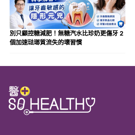
別只顧控糖減肥！無糖汽水比珍奶更傷牙 2
個加速琺瑯質流失的壞習慣