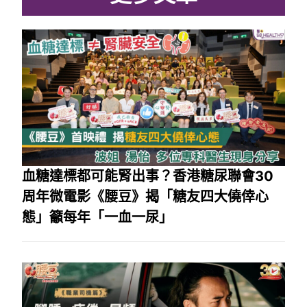
血糖達標都可能腎出事？香港糖尿聯會30
周年微電影《腰豆》揭「糖友四大僥倖心
態」籲每年「一血一尿」