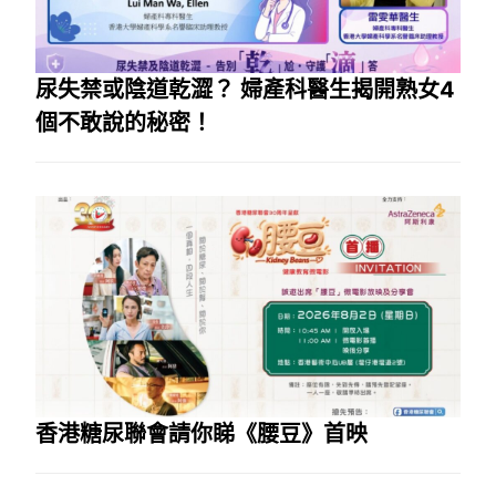
尿失禁或陰道乾澀？ 婦產科醫生揭開熟女4
個不敢說的秘密！
香港糖尿聯會請你睇《腰豆》首映