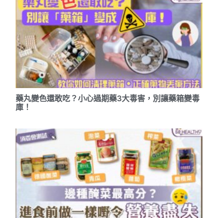
藥丸變色還敢吃？小心過期藥3大毒害，別讓藥箱變毒
庫！