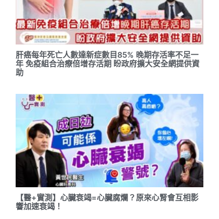
肝癌每年死亡人數達新症數目85% 晚期存活率不足一
年 免疫組合治療倍增存活期 盼政府擴大安全網提供資
助
【醫+實測】心臟衰竭=心臟腐爛？原來心腎會互相影
響加速衰竭！