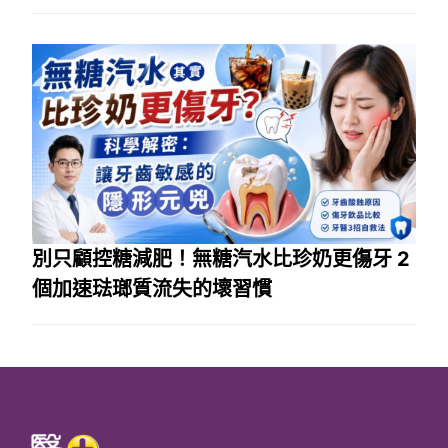
別只顧控糖減肥！無糖汽水比珍奶更傷牙 2
個加速琺瑯質流失的壞習慣