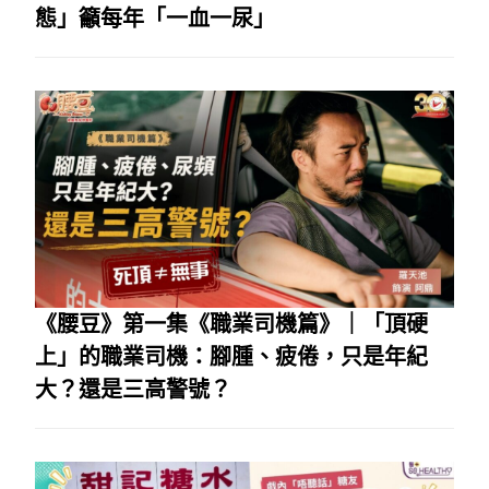
態」籲每年「一血一尿」
《腰豆》第一集《職業司機篇》｜「頂硬
上」的職業司機：腳腫、疲倦，只是年紀
大？還是三高警號？