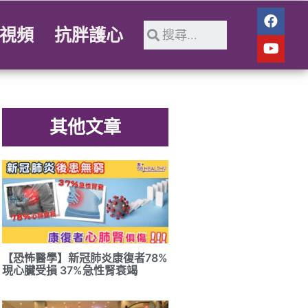
視頻
抗胖護心
其他文章
【恐怖醫學】新冠肺炎康復者78%
現心臟受損 37%急性腎衰竭