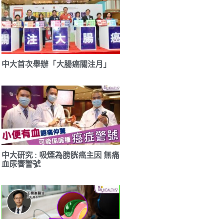
中大首次舉辦「大腸癌關注月」
中大研究 : 吸煙為膀胱癌主因 無痛
血尿響警號