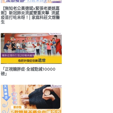
【無知老公黃德斌x緊張老婆姚嘉
妮】新冠肺炎流感雙重夾擊 流感
疫苗打咗未呀！| 家庭科莊文煜醫
生
「正視糖胖症‧全城勁減10000
磅」