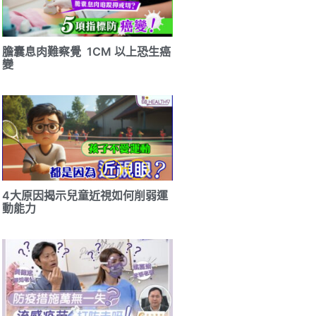
膽囊息肉難察覺 1CM 以上恐生癌
變
4大原因揭示兒童近視如何削弱運
動能力