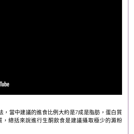
法，當中建議的進食比例大約是7成是脂肪，蛋白質
粉質，總括來說進行生酮飲食是建議攝取極少的澱粉