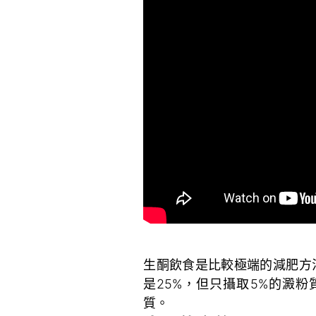
~
生酮飲食是比較極端的減肥方
是25%，但只攝取5%的澱
質。