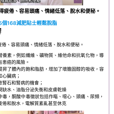
得疲倦、容易頭痛、情緒低落、脫水和便秘。
5個168減肥貼士輕鬆脫脂
響
疲倦、容易頭痛、情緒低落、脫水和便秘。
營養素，例如纖維、礦物質、維他命和抗氧化物，導
有患癌的風險。
提昇了體內的飽和脂肪，增加了壞膽固醇的吸收，容
和心臟病；
患腎石和腎病的機會；
現缺水、油脂分泌失衡和皮膚乾燥
中毒，酮酸中毒徵狀包括作嘔、噁心、頭痛、尿頻，
疲倦和脫水，電解質紊亂甚至休克