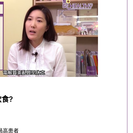
食?
過高患者