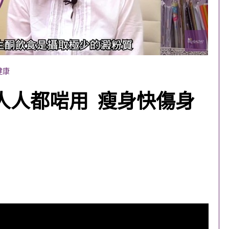
健康
人人都啱用 瘦身快傷身