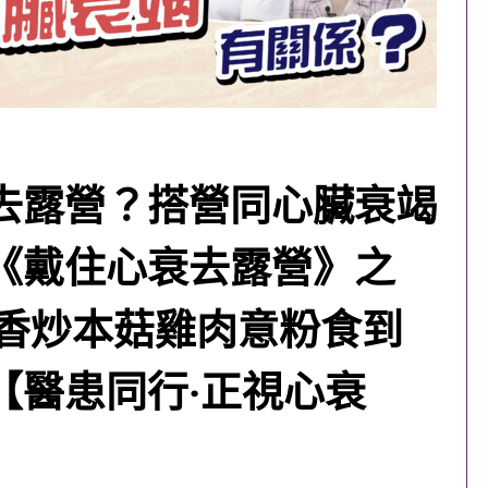
去露營？搭營同心臟衰竭
《戴住心衰去露營》之
鐘香炒本菇雞肉意粉食到
脷︳【醫患同行‧正視心衰