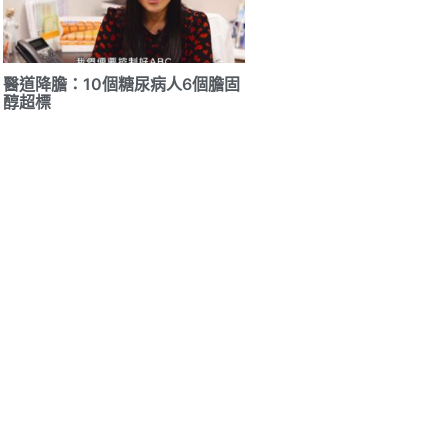
醫道降膽：10個糖尿病人6個膽固
醇超標