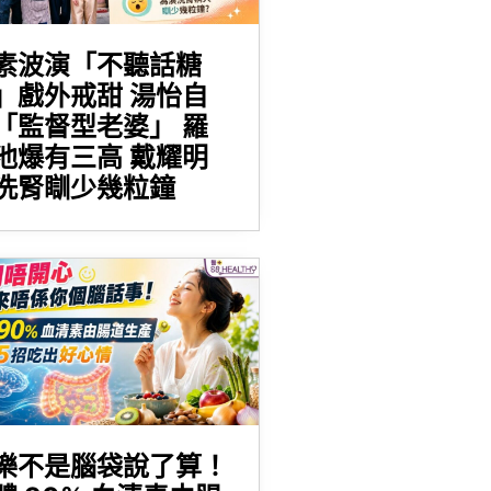
素波演「不聽話糖
」戲外戒甜 湯怡自
「監督型老婆」 羅
池爆有三高 戴耀明
洗腎瞓少幾粒鐘
樂不是腦袋說了算！