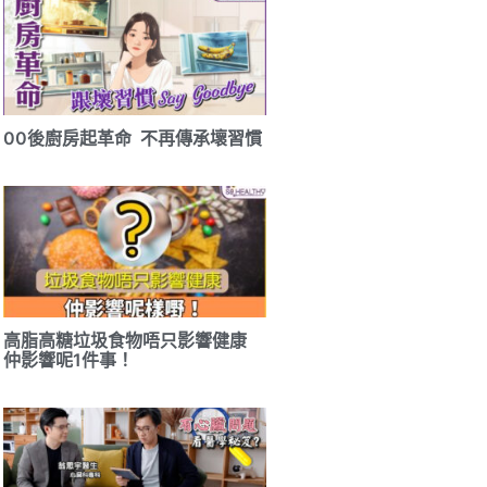
00後廚房起革命 不再傳承壞習慣
高脂高糖垃圾食物唔只影響健康
仲影響呢1件事！