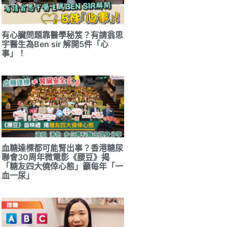
有心臟問題靠醫學秘笈？有請翁思
宇醫生為Ben sir 解開5件「心
事」！
血糖達標都可能腎出事？香港糖尿
聯會30周年微電影《腰豆》揭
「糖友四大僥倖心態」籲每年「一
血一尿」