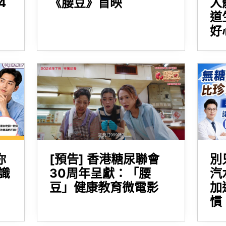
4
《腰豆》首映
人
道
好
你
[預告] 香港糖尿聯會
別
識
30周年呈獻：「腰
汽
豆」健康教育微電影
加
慣