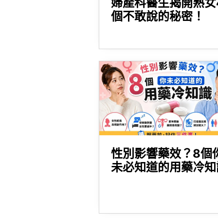
婦產科醫生揭開熟女
個不敢說的秘密！
性別影響藥效？8個
未必知道的用藥冷知