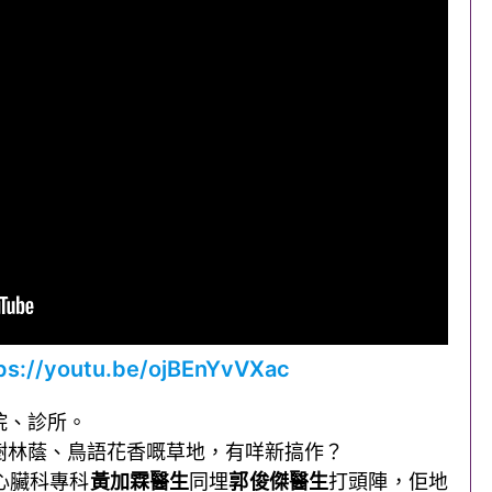
ps://youtu.be/ojBEnYvVXac
院、診所。
樹林蔭、鳥語花香嘅草地，有咩新搞作？
心臟科專科
黃加霖醫生
同埋
郭俊傑醫生
打頭陣，佢地