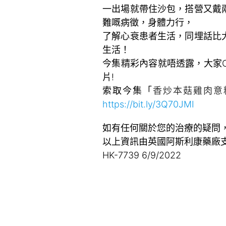
一出場就帶住沙包，搭營又戴
難嘅病徵，身體力行，
了解心衰患者生活，同埋話比
生活！
今集精彩內容就唔透露，大家Ch
片!
索取今集「
香炒本菇雞肉意
https://bit.ly/3Q70JMI
如有任何關於您的治療的疑問
以上資訊由英國阿斯利康藥廠
HK-7739 6/9/2022