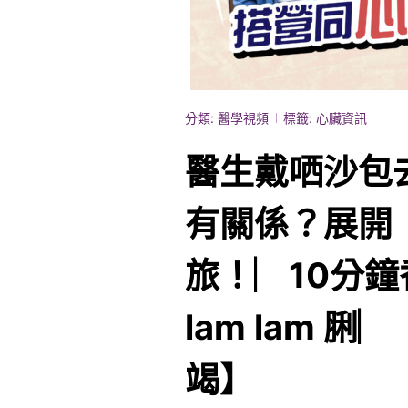
分類:
醫學視頻
標籤:
心臟資訊
醫生戴哂沙包
有關係？展開
旅！︳10分
lam lam 
竭】