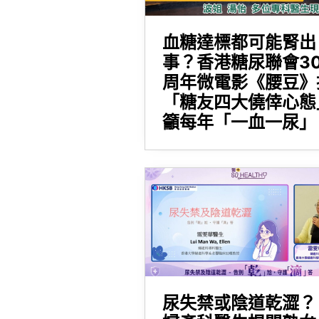
血糖達標都可能腎出
事？香港糖尿聯會3
周年微電影《腰豆》
「糖友四大僥倖心態
籲每年「一血一尿」
尿失禁或陰道乾澀？