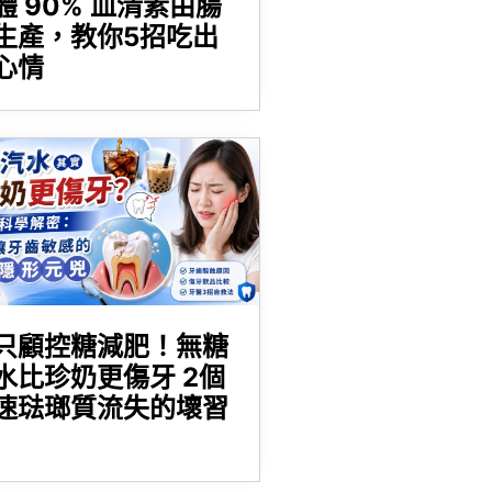
體 90% 血清素由腸
生產，教你5招吃出
心情
只顧控糖減肥！無糖
水比珍奶更傷牙 2個
速琺瑯質流失的壞習