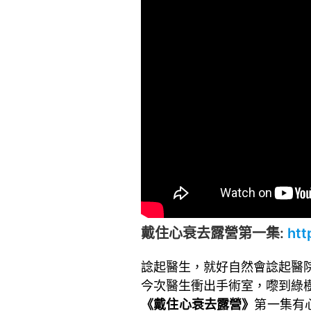
戴住心衰去露營第一集:
htt
諗起醫生，就好自然會諗起醫
今次醫生衝出手術室，嚟到綠
《戴住心衰去露營》
第一集有