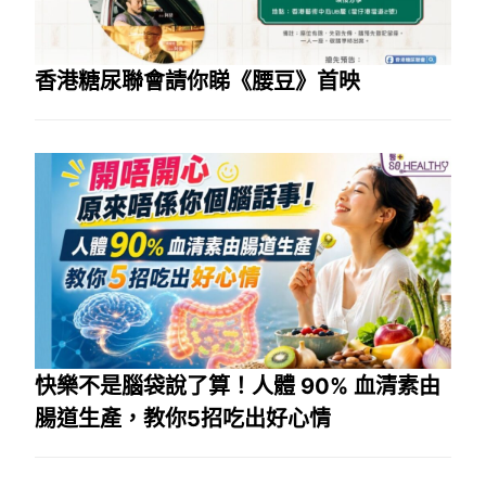
香港糖尿聯會請你睇《腰豆》首映
快樂不是腦袋說了算！人體 90% 血清素由
腸道生產，教你5招吃出好心情