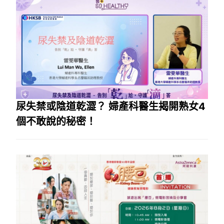
尿失禁或陰道乾澀？ 婦產科醫生揭開熟女4
個不敢說的秘密！