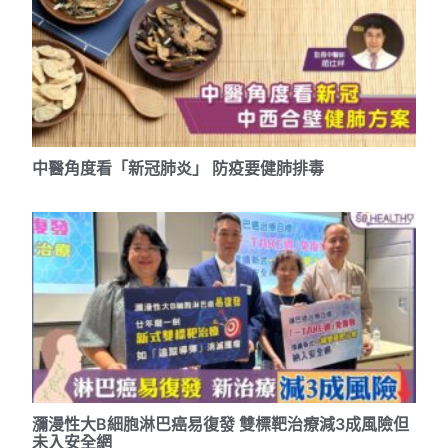
中醫角度看「新冠肺炎」 防疫要健肺排毒
瀰漫性大B細胞淋巴癌易復發 雙標靶治療減3成風險但
未入安全網