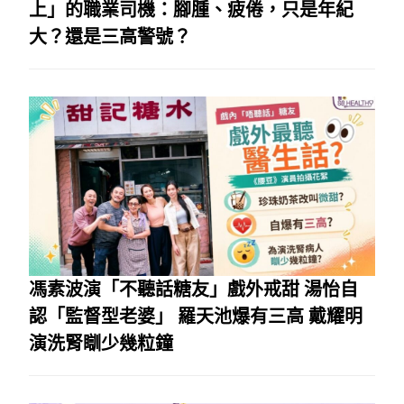
上」的職業司機：腳腫、疲倦，只是年紀
大？還是三高警號？
馮素波演「不聽話糖友」戲外戒甜 湯怡自
認「監督型老婆」 羅天池爆有三高 戴耀明
演洗腎瞓少幾粒鐘