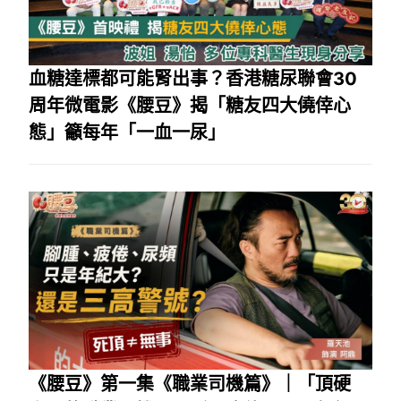
血糖達標都可能腎出事？香港糖尿聯會30
周年微電影《腰豆》揭「糖友四大僥倖心
態」籲每年「一血一尿」
《腰豆》第一集《職業司機篇》｜「頂硬