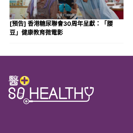
[預告] 香港糖尿聯會30周年呈獻：「腰
豆」健康教育微電影