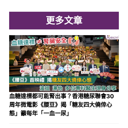
更多文章
血糖達標都可能腎出事？香港糖尿聯會30
周年微電影《腰豆》揭「糖友四大僥倖心
態」籲每年「一血一尿」