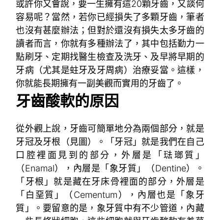
或許你又會說，要一生擁有這20顆牙齒，又談何
容易呢？當然，若你已經損失了多顆牙齒，筆者
也沒有甚麼辦法；但對於還沒有損失太多牙齒的
讀者而言，你就有多種辦法了，其中包括勤力一
點刷牙、定期找醫生檢查及洗牙、及早將早期的
牙病（尤其是蛀牙及牙周病）治療妥當。這樣，
你就能長期擁有一副美觀而實用的牙齒了。
牙齒酸軟的原因
從外觀上說，牙齒可簡單地分為兩個部分，就是
牙冠及牙根（見圖）。「牙冠」就是我們在自己
口腔裡面見到的部分，外層是「琺瑯質」
（Enamal），內層是「象牙質」（Dentine）。
「牙根」就是藏在牙床骨裡面的部分，外層是
「白堊質」（Cementum），內層也是「象牙
質」。要留意的是，象牙質中有不少管道，內藏