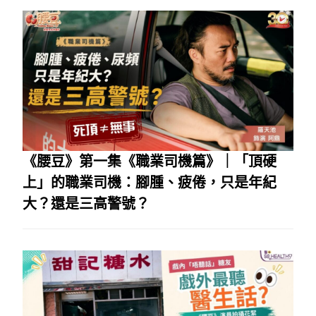
《腰豆》第一集《職業司機篇》｜「頂硬
上」的職業司機：腳腫、疲倦，只是年紀
大？還是三高警號？