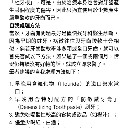
「杜牙根」，可是，由於治療本身也會對牙齒產
生某個程度的傷害，因此只適宜使用於少數產生
嚴重酸軟的牙齒而已。
自我處理方法
當然，牙齒有問題最好是儘快找牙科醫生診斷，
因為早期的蛀牙，病徵往往與牙齒酸軟十分相
似，倘若牙齒酸軟牽涉多顆或全口牙齒，就可以
首先嘗試以下方法，如果過了一個或兩個月，情
況仍持續沒有好轉的話，就該立即求醫了。
筆者建議的自我處理方法如下：
早晚用含氟化物（Flouride）的漱口藥水漱
口；
早晚用含特別配方的「防敏感牙膏」
（Desensitizing Toothpaste）刷牙；
避免吃喝酸性較高的食物或飲品（如橙汁）；
儘量少喝紅、白酒；