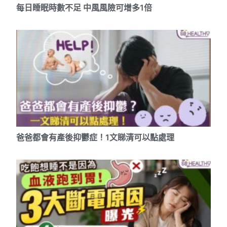
每日睡眠時數不足 中風風險可增多1倍
爸爸都會有產後抑鬱症！1文睇清可以點處理