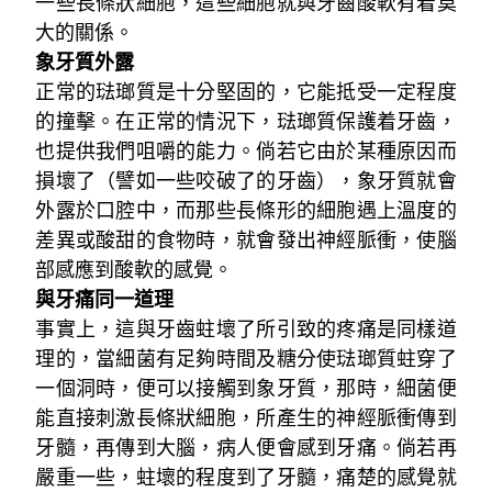
一些長條狀細胞，這些細胞就與牙齒酸軟有着莫
大的關係。
象牙質外露
正常的琺瑯質是十分堅固的，它能抵受一定程度
的撞擊。在正常的情況下，琺瑯質保護着牙齒，
也提供我們咀嚼的能力。倘若它由於某種原因而
損壞了（譬如一些咬破了的牙齒），象牙質就會
外露於口腔中，而那些長條形的細胞遇上溫度的
差異或酸甜的食物時，就會發出神經脈衝，使腦
部感應到酸軟的感覺。
與牙痛同一道理
事實上，這與牙齒蛀壞了所引致的疼痛是同樣道
理的，當細菌有足夠時間及糖分使琺瑯質蛀穿了
一個洞時，便可以接觸到象牙質，那時，細菌便
能直接刺激長條狀細胞，所產生的神經脈衝傳到
牙髓，再傳到大腦，病人便會感到牙痛。倘若再
嚴重一些，蛀壞的程度到了牙髓，痛楚的感覺就