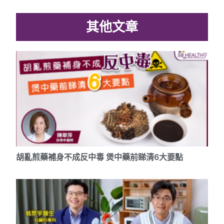
其他文章
胡亂煎藥補身不成反中毒 煲中藥前睇清6大要點