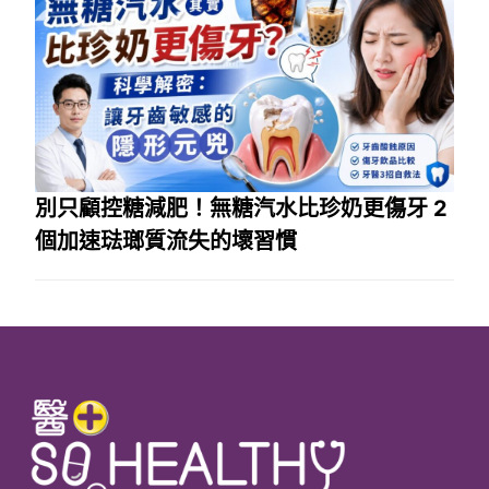
別只顧控糖減肥！無糖汽水比珍奶更傷牙 2
個加速琺瑯質流失的壞習慣