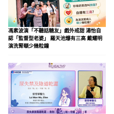
馮素波演「不聽話糖友」戲外戒甜 湯怡自
認「監督型老婆」 羅天池爆有三高 戴耀明
演洗腎瞓少幾粒鐘