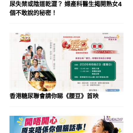
尿失禁或陰道乾澀？ 婦產科醫生揭開熟女4
個不敢說的秘密！
香港糖尿聯會請你睇《腰豆》首映