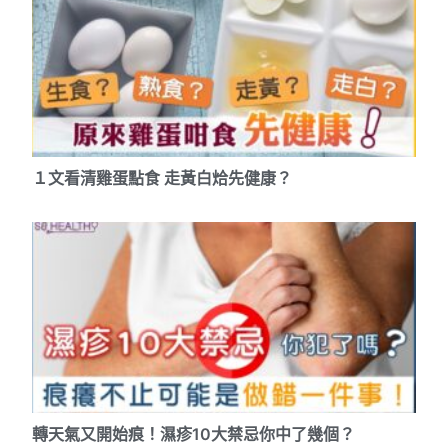
１文看清雞蛋點食 走黃白烚先健康？
轉天氣又開始痕！濕疹10大禁忌你中了幾個？