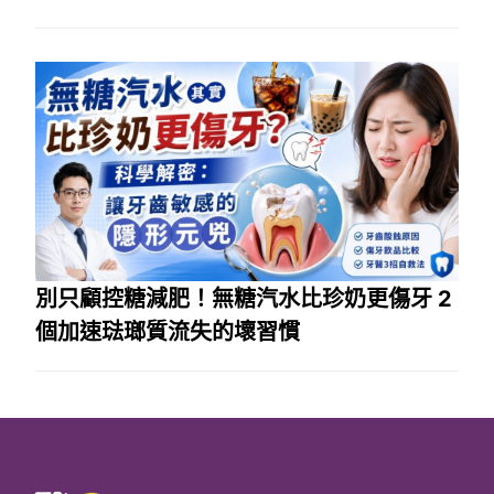
別只顧控糖減肥！無糖汽水比珍奶更傷牙 2
個加速琺瑯質流失的壞習慣