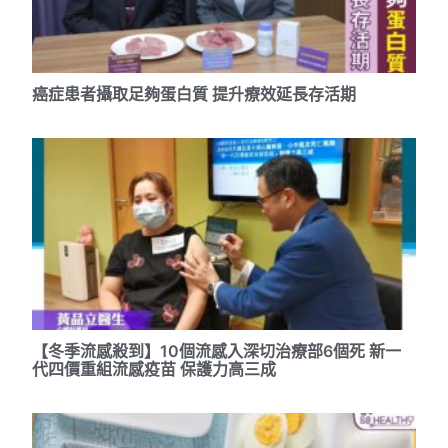
癌症患者攝取足夠蛋白質 提升療效延長存活期
【冬季流感殺到】10個流感入深切治療部6個死 新一
代四價重組流感疫苗 保護力高三成