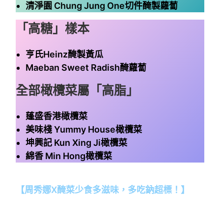
清淨園 Chung Jung One切件醃製蘿蔔
「高糖」樣本
亨氏Heinz醃製黃瓜
Maeban Sweet Radish醃蘿蔔
全部橄欖菜屬「高脂」
蓬盛香港橄欖菜
美味棧 Yummy House橄欖菜
坤興記 Kun Xing Ji橄欖菜
綿香 Min Hong橄欖菜
~
【周秀娜X醃菜少食多滋味，多吃鈉超標！】