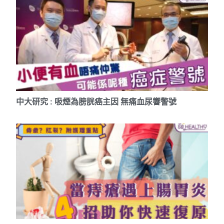
中大研究 : 吸煙為膀胱癌主因 無痛血尿響警號