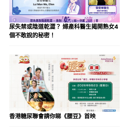
尿失禁或陰道乾澀？ 婦產科醫生揭開熟女4
個不敢說的秘密！
香港糖尿聯會請你睇《腰豆》首映