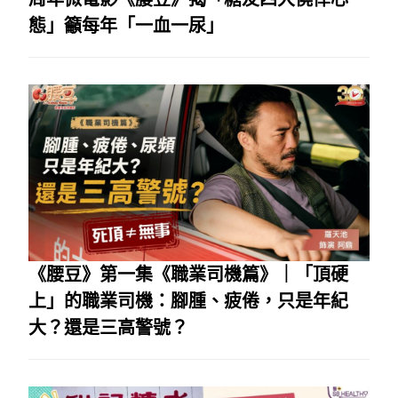
態」籲每年「一血一尿」
《腰豆》第一集《職業司機篇》｜「頂硬
上」的職業司機：腳腫、疲倦，只是年紀
大？還是三高警號？