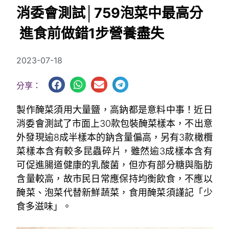
消委會測試│759泡菜中最高分
進食前做錯1步營養盡失
2023-07-18
分享：
製作醃菜須用大量鹽，高鈉都是意料中事！近日
消委會測試了市面上30款包裝醃菜樣本，不出意
外發現逾8成半樣本的鈉含量偏高，另有3款橄欖
菜樣本含有較多昆蟲碎片，雖然逾3成樣本含有
可促進腸道健康的乳酸菌，但亦有部分糖與脂肪
含量較高，故市民日常應保持均衡飲食，不應以
醃菜、泡菜代替新鮮蔬菜，食用醃菜須謹記「少
食多滋味」。
~