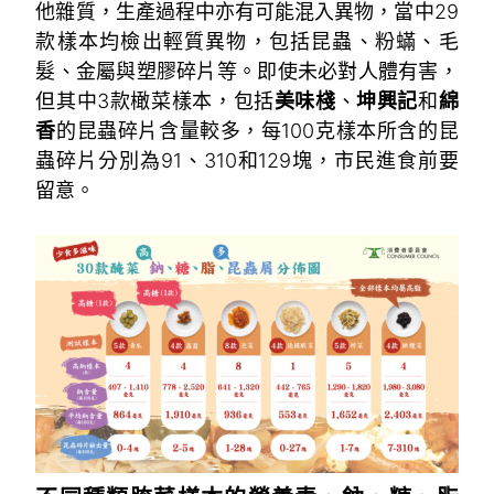
他雜質，生產過程中亦有可能混入異物，當中29
款樣本均檢出輕質異物，包括昆蟲、粉蟎、毛
髮、金屬與塑膠碎片等。即使未必對人體有害，
但其中3款橄菜樣本，包括
美味棧
、
坤興記
和
綿
香
的昆蟲碎片含量較多，每100克樣本所含的昆
蟲碎片分別為91、310和129塊，市民進食前要
留意。
~