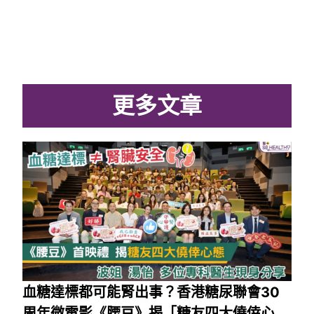
更多文章
血糖達標都可能腎出事？香港糖尿聯會30
周年微電影《腰豆》揭「糖友四大僥倖心