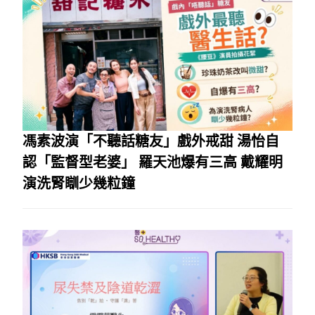
馮素波演「不聽話糖友」戲外戒甜 湯怡自
認「監督型老婆」 羅天池爆有三高 戴耀明
演洗腎瞓少幾粒鐘