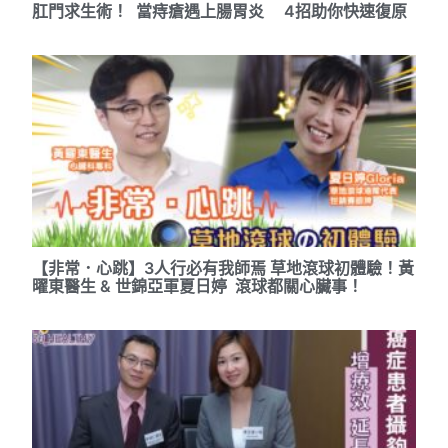
肛門求生術！ 當痔瘡遇上腸胃炎 4招助你快速復原
【非常．心跳】3人行必有我師焉 草地滾球初體驗！黃
曜東醫生 & 世錦亞軍夏日婷 滾球都關心臟事！