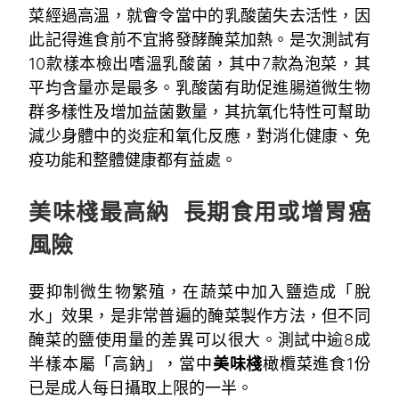
菜經過高溫，就會令當中的乳酸菌失去活性，因
此記得進食前不宜將發酵醃菜加熱。是次測試有
10款樣本檢出嗜溫乳酸菌，其中7款為泡菜，其
平均含量亦是最多。乳酸菌有助促進腸道微生物
群多樣性及增加益菌數量，其抗氧化特性可幫助
減少身體中的炎症和氧化反應，對消化健康、免
疫功能和整體健康都有益處。
~
美味棧最高納 長期食用或增胃癌
風險
要抑制微生物繁殖，在蔬菜中加入鹽造成「脫
水」效果，是非常普遍的醃菜製作方法，但不同
醃菜的鹽使用量的差異可以很大。測試中逾8成
半樣本屬「高鈉」，當中
美味棧
橄欖菜進食1份
已是成人每日攝取上限的一半。