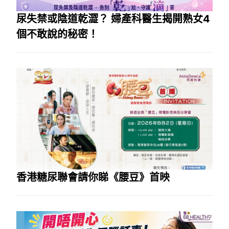
尿失禁或陰道乾澀？ 婦產科醫生揭開熟女4
個不敢說的秘密！
香港糖尿聯會請你睇《腰豆》首映