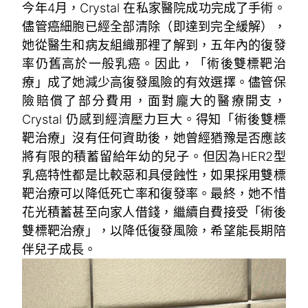
今年4月，Crystal 在私家醫院成功完成了手術。
儘管癌細胞已經全部清除（即達到完全緩解），
她從醫生和病友組織那裡了解到，五年內的復發
率仍舊高於一般乳癌。因此，「術後雙標靶治
療」成了她減少高復發風險的有效選擇。儘管保
險賠償了部分費用，面對龐大的醫療開支，
Crystal 仍感到經濟壓力巨大。得知「術後雙標
靶治療」沒有任何資助後，她曾經猶豫是否應該
將有限的積蓄留給年幼的兒子。但因為HER2型
乳癌特性都是比較惡和具侵蝕性，如果採用雙標
靶治療可以降低死亡率和復發率。最終，她不惜
花光積蓄甚至向家人借錢，繼續自費接受「術後
雙標靶治療」，以降低復發風險，希望能長期陪
伴兒子成長。