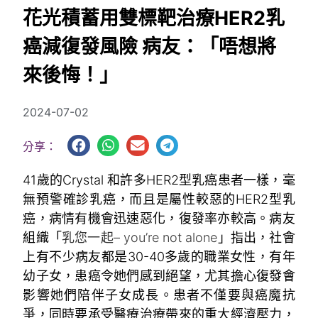
花光積蓄用雙標靶治療HER2乳
癌減復發風險 病友：「唔想將
來後悔！」
2024-07-02
分享：
41歲的Crystal 和許多HER2型乳癌患者一樣，毫
無預警確診乳癌，而且是屬性較惡的HER2型乳
癌，病情有機會迅速惡化，復發率亦較高。病友
組織「
乳您一起– you’re not alone
」指出，社會
上有不少病友都是30-40多歲的職業女性，有年
幼子女，患癌令她們感到絕望，尤其擔心復發會
影響她們陪伴子女成長。患者不僅要與癌魔抗
爭，同時要承受醫療治療帶來的重大經濟壓力，