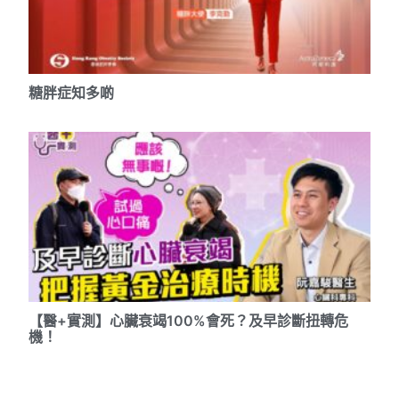
糖胖症知多啲
【醫+實測】心臟衰竭100%會死？及早診斷扭轉危
機！