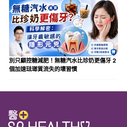
別只顧控糖減肥！無糖汽水比珍奶更傷牙 2
個加速琺瑯質流失的壞習慣