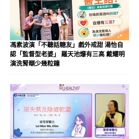
馮素波演「不聽話糖友」戲外戒甜 湯怡自
認「監督型老婆」 羅天池爆有三高 戴耀明
演洗腎瞓少幾粒鐘