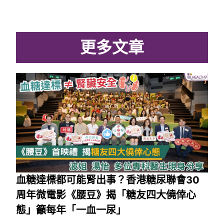
更多文章
血糖達標都可能腎出事？香港糖尿聯會30
周年微電影《腰豆》揭「糖友四大僥倖心
態」籲每年「一血一尿」