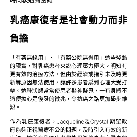
時同樣遇到困難
乳癌康復者是社會動力而非
負擔
「有藥無錢用」、「有藥公院無得用」這些殘酷
的現實，對乳癌患者來說心理壓力極大。明知有
更有效的治療方法，但由於經濟或指引未及時更
新等原因無法使用，讓許多患者感到心理大受打
擊。這種狀態常常使患者疑神疑鬼，一有身體不
適便擔心是復發的徵兆，令抗癌之路更加舉步維
艱。
作為乳癌康復者，Jacqueline及Crystal 期望政
府能夠正視醫療不公的問題，及時引入有效的新