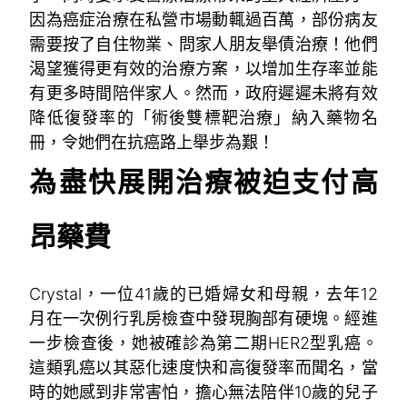
因為癌症治療在私營市場動輒過百萬，部份病友
需要按了自住物業、問家人朋友舉債治療！他們
渴望獲得更有效的治療方案，以增加生存率並能
有更多時間陪伴家人。然而，政府遲遲未將有效
降低復發率的「術後雙標靶治療」納入藥物名
冊，令她們在抗癌路上舉步為艱！
為盡快展開治療被迫支付高
昂藥費
Crystal，一位41歲的已婚婦女和母親，去年12
月在一次例行乳房檢查中發現胸部有硬塊。經進
一步檢查後，她被確診為第二期HER2型乳癌。
這類乳癌以其惡化速度快和高復發率而聞名，當
時的她感到非常害怕，擔心無法陪伴10歲的兒子