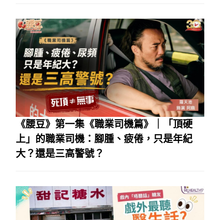
《腰豆》第一集《職業司機篇》｜「頂硬
上」的職業司機：腳腫、疲倦，只是年紀
大？還是三高警號？