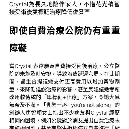
Crystal為長久地陪伴家人，不惜花光積蓄
接受術後雙標靶治療降低復發率
即使自費治療公院仍有重重
障礙
當Crystal 表達願意自費接受術後治療，公立醫
院卻未能及時安排，導致治療延遲六周。在此期
間，醫生曾提議她支付更高費用以增加藥物劑
量，來降低延誤治療的影響，甚至反建議她考慮
改用較傳統的「單標靶+化療」方案，令她大感
無奈及不滿。「乳您一起– you’re not alone」的
創辦人唐智穎女士指出不少病友與Crystal 經歷
相同的困境，例如公院對於病友提出自費治療未
有積極回應，甚至有醫生拒絕病友自費進行「術